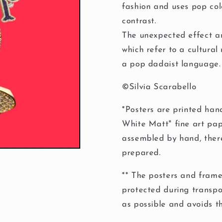
fashion and uses pop col
contrast.
The unexpected effect an
which refer to a cultura
a pop dadaist language.
©Silvia Scarabello
*Posters are printed
hand
White Matt" fine art pa
assembled by hand, there
prepared.
** The posters and fram
protected during transpor
as possible and avoids th