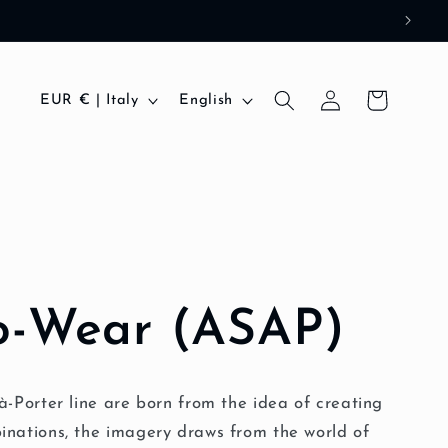
Log
C
L
Cart
EUR € | Italy
English
in
o
a
u
n
n
g
t
u
r
a
y
g
o-Wear (ASAP)
/
e
r
à-Porter line are born from the idea of ​​creating
e
inations, the imagery draws from the world of