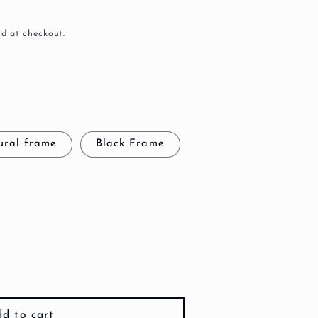
d at checkout.
ural frame
Black Frame
d to cart