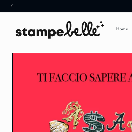
Skip to
content
Home
Skip to
product
information