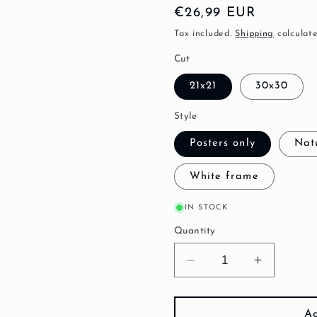
Regular
€26,99 EUR
price
Tax included.
Shipping
calculate
Cut
21x21
30x30
Style
Posters only
Nat
White frame
IN STOCK
Quantity
Decrease
Increase
quantity
quantity
for
for
Ready-
Ready-
Ad