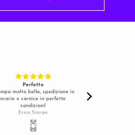
Perfetto
Stampa di alta 
mpa molto bella, spedizione in
super attento du
orario e cornice in perfette
spedizione. Sicur
condizioni!
altri 
Erica Scarpa
Simone Z