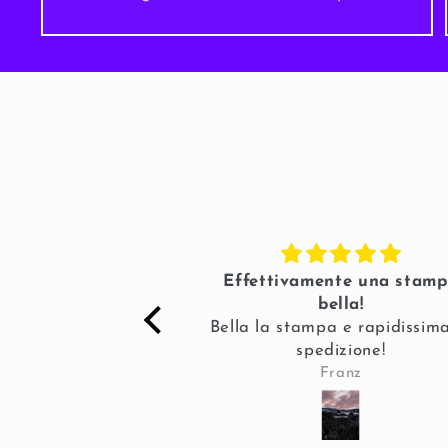
fetto
Effettivamente una stam
sh, qualità top,
bella!
tto wow
Bella la stampa e rapidissima
spedizione!
o Griffante
Franz